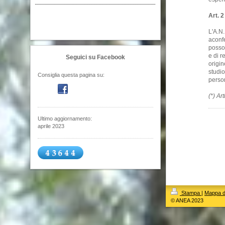
Art. 2
L'A.N.
aconfe
posson
e di r
Seguici su Facebook
origin
studio
Consiglia questa pagina su:
person
(*) Ar
Ultimo aggiornamento:
aprile 2023
Stampa
|
Mappa de
© ANEA 2023