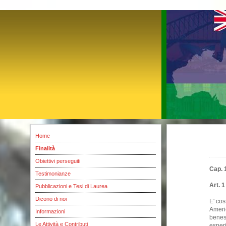
Home
Finalità
Obiettivi perseguiti
Cap. 
Testimonianze
Art. 1
Pubblicazioni e Tesi di Laurea
Dicono di noi
E' cos
Ameri
Informazioni
beness
Le Attività e Contributi
esper