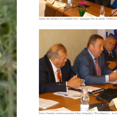
Saluto del Sindaco di Cittadella Dott. Giuseppe Pan (in piedi), Federica
Enrico Pauletto mentre presenta il libro fotografico "Ricordiamoci... la s