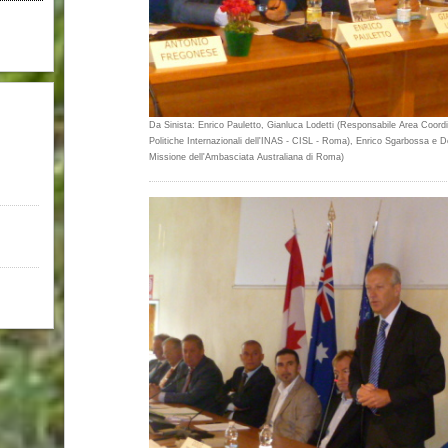
Da Sinista: Enrico Pauletto, Gianluca Lodetti (Responsabile Area Coor
Politiche Internazionali dell'INAS - CISL - Roma), Enrico Sgarbossa e 
Missione dell'Ambasciata Australiana di Roma)