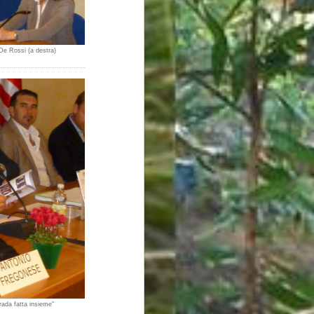
 De Rossi (a destra)
trada fatta insieme"