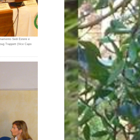
dinamento Sedi Estere e
Doug Trappett (Vice Capo