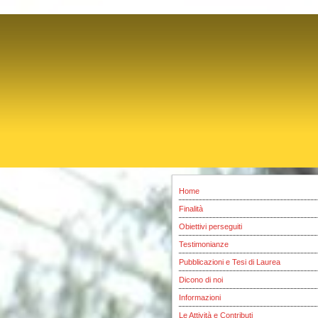
Home
Finalità
Obiettivi perseguiti
Testimonianze
Pubblicazioni e Tesi di Laurea
Dicono di noi
Informazioni
Le Attività e Contributi