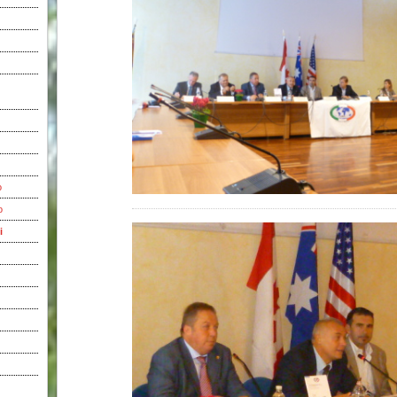
o
o
i