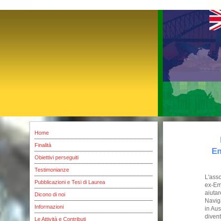
Home
Finalità
Em
Obiettivi perseguiti
Testimonianze
L'asso
Pubblicazioni e Tesi di Laurea
ex-Emi
aiutar
Dicono di noi
Navig
Informazioni
in Aus
divent
Le Attività e Contributi