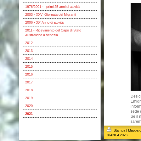
1976/2001 - I primi 25 anni di attività
2003 - XXVI Giornata dei Migranti
2006 - 30° Anno di attività
2011 - Ricevimento del Capo di Stato
Australiano a Venezia
2012
2013
2014
2015
2016
2017
2018
Desid
2019
Emigra
2020
inform
sede 
2021
Se il 
saremo
Stampa
|
Mappa de
© ANEA 2023